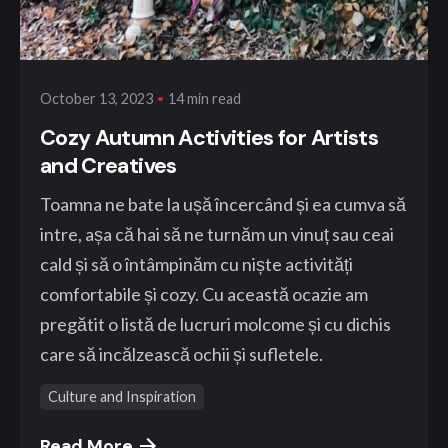
Posted by
klangwelt
14 min read
October 13, 2023
Cozy Autumn Activities for Artists
and Creatives
Toamna ne bate la ușă încercând și ea cumva să
intre, așa că hai să ne turnăm un vinuț sau ceai
cald și să o întâmpinăm cu niște activități
comfortabile și cozy. Cu această ocazie am
pregătit o listă de lucruri molcome și cu dichis
care să incălzească ochii și sufletele.
Culture and Inspiration
Read More